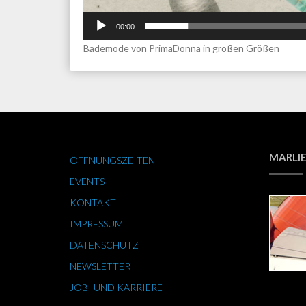
00:00
Bademode von PrimaDonna in großen Größen
MARLIE
ÖFFNUNGSZEITEN
EVENTS
KONTAKT
IMPRESSUM
DATENSCHUTZ
NEWSLETTER
JOB- UND KARRIERE