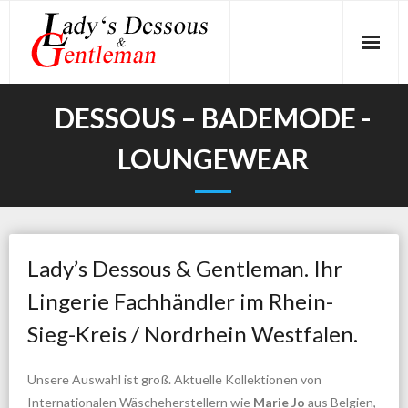
Skip
to
content
DESSOUS – BADEMODE -
LOUNGEWEAR
Lady’s Dessous & Gentleman. Ihr
Lingerie Fachhändler im Rhein-
Sieg-Kreis / Nordrhein Westfalen.
Unsere Auswahl ist groß. Aktuelle Kollektionen von
Internationalen Wäscheherstellern wie
Marie Jo
aus Belgien,