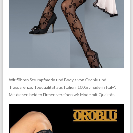
Wir führen Strumpfmode und Body’s von Oroblu und
Trasparenze, Topqualität aus Italien, 100% „made in Italy“.
Mit diesen beiden Firmen vereinen wir Mode mit Qualität.