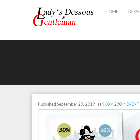
Skip
to
HOME
DESS
content
Published
September 29, 2019
at
900 × 290
in
EVENT