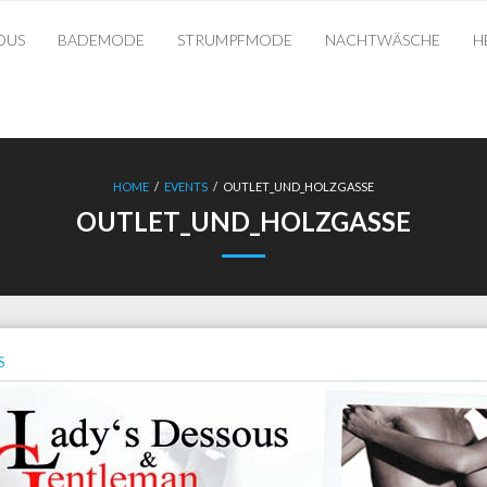
OUS
BADEMODE
STRUMPFMODE
NACHTWÄSCHE
H
HOME
/
EVENTS
/
OUTLET_UND_HOLZGASSE
OUTLET_UND_HOLZGASSE
S