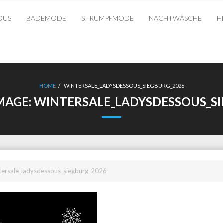
OUS
BADEMODE
STRUMPFMODE
NACHTWÄSCHE
H
HOME
/
WINTERSALE_LADYSDESSOUS_SIEGBURG_2026
MAGE:
WINTERSALE_LADYSDESSOUS_SI
tersale_ladysdessous_siegburg_2026