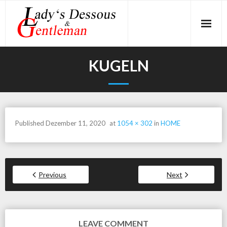
Skip
to
content
KUGELN
Published
Dezember 11, 2020
at
1054 × 302
in
HOME
Previous
Next
LEAVE COMMENT