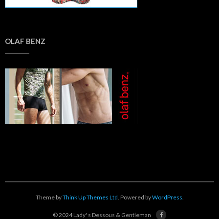
OLAF BENZ
Theme by
Think Up Themes Ltd
. Powered by
WordPress
.
© 2024 Lady' s Dessous & Gentleman